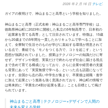
2026 年 2 月 16 日
テレビ
.
ガイアの夜明けで、神山まるごと高専という学校を知りました。
神山まるごと高専（正式名称：神山まるごと高等専門学校）は、
徳島県神山町に2023年に開校した私立の5年制高専で、日本初の
「起業家を育てる高専」として注目されています。特徴は、15歳
から20歳までの5年間を一貫したカリキュラムで学べることに加
えて、全寮制で生活そのものが学びに直結する環境が用意されて
いる点で、番組でも「モノをつくる力で、コトを起こす」という
思想が強調されていました。授業はテクノロジーの知識だけに寄
せず、デザインや発想、実装だけで終わらせず社会に届ける視点
まで含めて育てる構成になっており、さらに企業や経営者の支援
も背景にあって「実質無償で学べる」といった点も話題になって
います。全国から志の高い中学生が集まり、卒業後は就職・進学
に加えて起業という進路も強く意識されており、神山町の情報で
は将来的に「卒業生の4割が起業を選ぶ」ことも目標として掲げ
られています。
神山まるごと高専 | テクノロジー×デザインで人間の
未来を変える学校