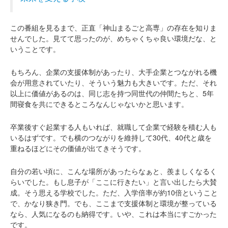
この番組を見るまで、正直「神山まるごと高専」の存在を知りま
せんでした。見てて思ったのが、めちゃくちゃ良い環境だな、と
いうことです。
もちろん、企業の支援体制があったり、大手企業とつながれる機
会が用意されていたり、そういう魅力も大きいです。ただ、それ
以上に価値があるのは、同じ志を持つ同世代の仲間たちと、5年
間寝食を共にできるところなんじゃないかと思います。
卒業後すぐ起業する人もいれば、就職して企業で経験を積む人も
いるはずです。でも横のつながりを維持して30代、40代と歳を
重ねるほどにその価値が出てきそうです。
自分の若い頃に、こんな場所があったらなぁと、羨ましくなるく
らいでした。もし息子が「ここに行きたい」と言い出したら大賛
成。そう思える学校でした。ただ、入学倍率が約10倍ということ
で、かなり狭き門。でも、ここまで支援体制と環境が整っている
なら、人気になるのも納得です。いや、これは本当にすごかった
です。