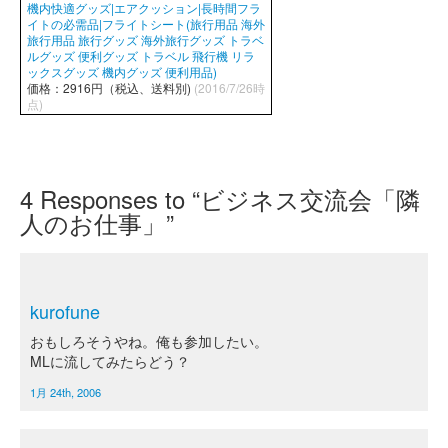
機内快適グッズ|エアクッション|長時間フラ
イトの必需品|フライトシート(旅行用品 海外
旅行用品 旅行グッズ 海外旅行グッズ トラベ
ルグッズ 便利グッズ トラベル 飛行機 リラ
ックスグッズ 機内グッズ 便利用品)
価格：2916円（税込、送料別)
(2016/7/26時
点)
4
Responses to “ビジネス交流会「隣
人のお仕事」”
kurofune
おもしろそうやね。俺も参加したい。
MLに流してみたらどう？
1月 24th, 2006