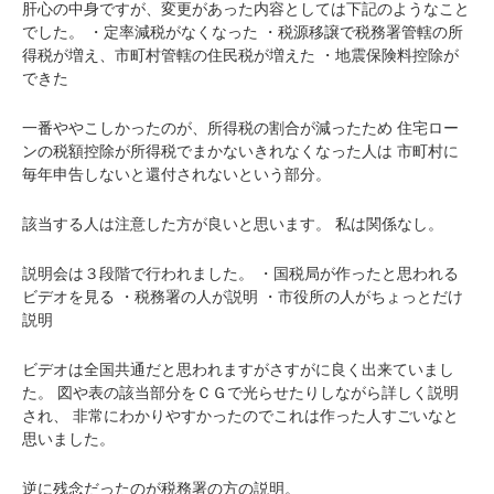
肝心の中身ですが、変更があった内容としては下記のようなこと
でした。
・定率減税がなくなった
・税源移譲で税務署管轄の所
得税が増え、市町村管轄の住民税が増えた
・地震保険料控除が
できた
一番ややこしかったのが、所得税の割合が減ったため
住宅ロー
ンの税額控除が所得税でまかないきれなくなった人は
市町村に
毎年申告しないと還付されないという部分。
該当する人は注意した方が良いと思います。
私は関係なし。
説明会は３段階で行われました。
・国税局が作ったと思われる
ビデオを見る
・税務署の人が説明
・市役所の人がちょっとだけ
説明
ビデオは全国共通だと思われますがさすがに良く出来ていまし
た。
図や表の該当部分をＣＧで光らせたりしながら詳しく説明
され、
非常にわかりやすかったのでこれは作った人すごいなと
思いました。
逆に残念だったのが税務署の方の説明。