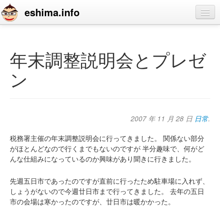
eshima.info
home
blog
年末調整説明会とプレゼ
profile
ン
contact
2007 年 11 月 28 日
日常
.
税務署主催の年末調整説明会に行ってきました。
関係ない部分
がほとんどなので行くまでもないのですが
半分趣味で、何がど
んな仕組みになっているのか興味があり聞きに行きました。
先週五日市であったのですが直前に行ったため駐車場に入れず、
しょうがないので今週廿日市まで行ってきました。
去年の五日
市の会場は寒かったのですが、廿日市は暖かかった。