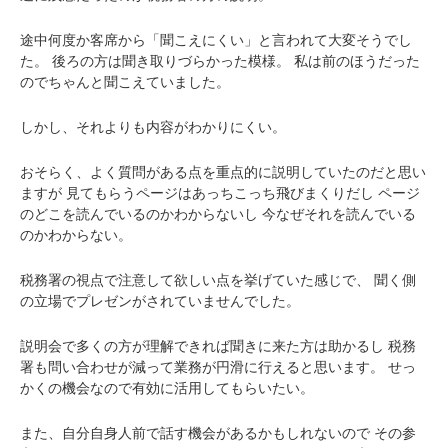
途中何度か客席から「聞こえにくい」と言われて大変そうでし
た。
後ろの方は聞き取りづらかった模様。
私は前のほうだった
のでちゃんと聞こえていました。
しかし、それよりも内容がわかりにくい。
おそらく、よく質問がある点を重点的に説明していたのだと思い
ますが
見てもらうページはあっちこっち飛びまくりだし
ページ
のどこを読んでいるのかわからないし
今なぜそれを読んでいる
のかわからない。
税務署の視点で注意して欲しい点を挙げていた感じで、
聞く側
の立場でプレゼンがされていませんでした。
説明会で多くの方が理解できれば聞きに来た方は助かるし
税務
署も問い合わせが減って業務が円滑に行えると思います。
せっ
かくの機会なので有効に活用してもらいたい。
また、自分自身人前で話す機会があるかもしれないので
その参