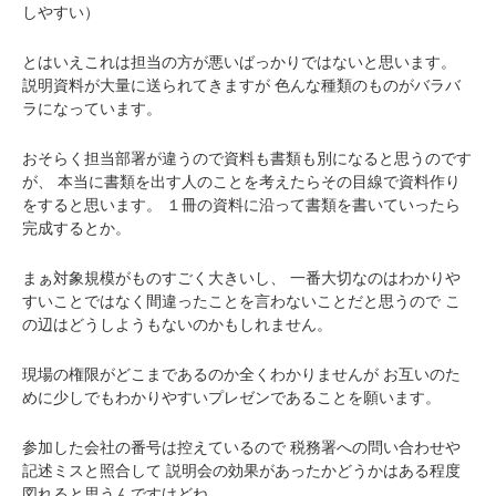
しやすい）
とはいえこれは担当の方が悪いばっかりではないと思います。
説明資料が大量に送られてきますが
色んな種類のものがバラバ
ラになっています。
おそらく担当部署が違うので資料も書類も別になると思うのです
が、
本当に書類を出す人のことを考えたらその目線で資料作り
をすると思います。
１冊の資料に沿って書類を書いていったら
完成するとか。
まぁ対象規模がものすごく大きいし、
一番大切なのはわかりや
すいことではなく間違ったことを言わないことだと思うので
こ
の辺はどうしようもないのかもしれません。
現場の権限がどこまであるのか全くわかりませんが
お互いのた
めに少しでもわかりやすいプレゼンであることを願います。
参加した会社の番号は控えているので
税務署への問い合わせや
記述ミスと照合して
説明会の効果があったかどうかはある程度
図れると思うんですけどね。