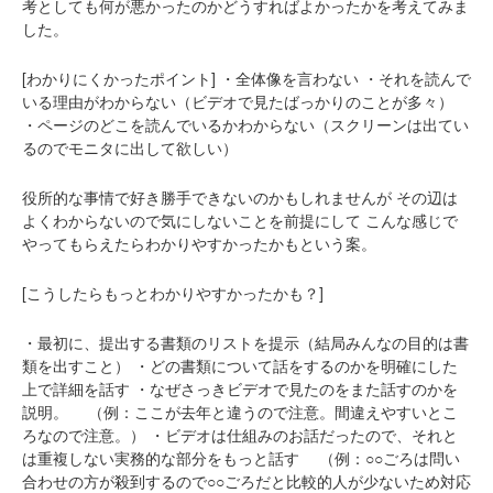
考としても何が悪かったのかどうすればよかったかを考えてみま
した。
[わかりにくかったポイント]
・全体像を言わない
・それを読んで
いる理由がわからない（ビデオで見たばっかりのことが多々）
・ページのどこを読んでいるかわからない（スクリーンは出てい
るのでモニタに出して欲しい）
役所的な事情で好き勝手できないのかもしれませんが
その辺は
よくわからないので気にしないことを前提にして
こんな感じで
やってもらえたらわかりやすかったかもという案。
[こうしたらもっとわかりやすかったかも？]
・最初に、提出する書類のリストを提示（結局みんなの目的は書
類を出すこと）
・どの書類について話をするのかを明確にした
上で詳細を話す
・なぜさっきビデオで見たのをまた話すのかを
説明。
（例：ここが去年と違うので注意。間違えやすいとこ
ろなので注意。）
・ビデオは仕組みのお話だったので、それと
は重複しない実務的な部分をもっと話す
（例：○○ごろは問い
合わせの方が殺到するので○○ごろだと比較的人が少ないため対応