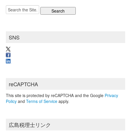
カ
Search
イ
for:
ブ
SNS
reCAPTCHA
This site is protected by reCAPTCHA and the Google
Privacy
Policy
and
Terms of Service
apply.
広島税理士リンク