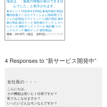
★ポイント12倍(8/4 9:59迄)★海外旅行用品|
機内快適グッズ|エアクッション|長時間フラ
イトの必需品|フライトシート(旅行用品 海外
旅行用品 旅行グッズ 海外旅行グッズ トラベ
ルグッズ 便利グッズ トラベル 飛行機 リラ
ックスグッズ 機内グッズ 便利用品)
価格：2916円（税込、送料別)
(2016/7/26時
点)
4
Responses to “新サービス開発中”
女社長の・・・
こんにちは。
その機能は若いヒト仕様ですか？
私でもこなせますか？
いったいどんなモンなんですか？