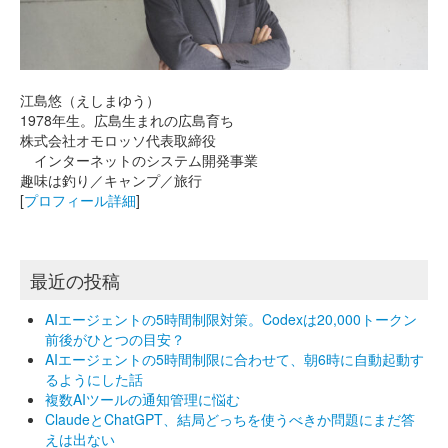
江島悠（えしまゆう）
1978年生。広島生まれの広島育ち
株式会社オモロッソ代表取締役
インターネットのシステム開発事業
趣味は釣り／キャンプ／旅行
[
プロフィール詳細
]
最近の投稿
AIエージェントの5時間制限対策。Codexは20,000トークン
前後がひとつの目安？
AIエージェントの5時間制限に合わせて、朝6時に自動起動す
るようにした話
複数AIツールの通知管理に悩む
ClaudeとChatGPT、結局どっちを使うべきか問題にまだ答
えは出ない