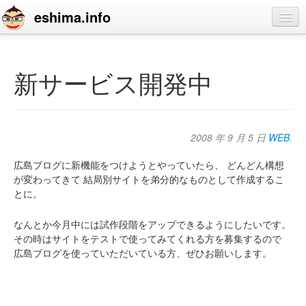
eshima.info
home
blog
新サービス開発中
profile
contact
2008 年 9 月 5 日
WEB
.
広島ブログに新機能をつけようとやっていたら、
どんどん構想
が変わってきて
結局別サイトを弟分的なものとして作成するこ
とに。
なんとか今月中には試作段階をアップできるようにしたいです。
その時はサイトをテストで使ってみてくれる方を募集するので
広島ブログを使っていただいている方、ぜひお願いします。