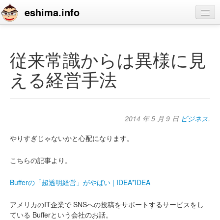
eshima.info
home
blog
従来常識からは異様に見
profile
える経営手法
contact
2014 年 5 月 9 日
ビジネス
.
やりすぎじゃないかと心配になります。
こちらの記事より。
Bufferの「超透明経営」がやばい | IDEA*IDEA
アメリカのIT企業で
SNSへの投稿をサポートするサービスをし
ている
Bufferという会社のお話。