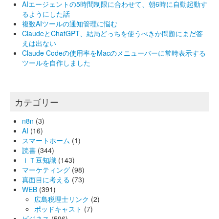
AIエージェントの5時間制限に合わせて、朝6時に自動起動す
るようにした話
複数AIツールの通知管理に悩む
ClaudeとChatGPT、結局どっちを使うべきか問題にまだ答
えは出ない
Claude Codeの使用率をMacのメニューバーに常時表示する
ツールを自作しました
カテゴリー
n8n
(3)
AI
(16)
スマートホーム
(1)
読書
(344)
ＩＴ豆知識
(143)
マーケティング
(98)
真面目に考える
(73)
WEB
(391)
広島税理士リンク
(2)
ポッドキャスト
(7)
ビジネス
(596)