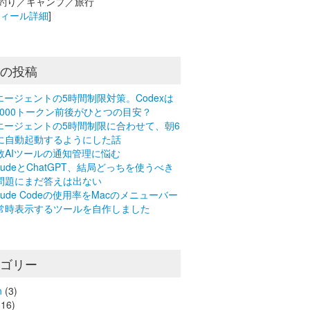
釣り／キャンプ／旅行
フィール詳細
]
近の投稿
Iエージェントの5時間制限対策。Codexは
0,000トークン前後がひとつの目安？
Iエージェントの5時間制限に合わせて、朝6
に自動起動するようにした話
数AIツールの通知管理に悩む
laudeとChatGPT、結局どっちを使うべき
問題にまだ答えは出ない
laude Codeの使用率をMacのメニューバー
常時表示するツールを自作しました
テゴリー
n
(3)
16)