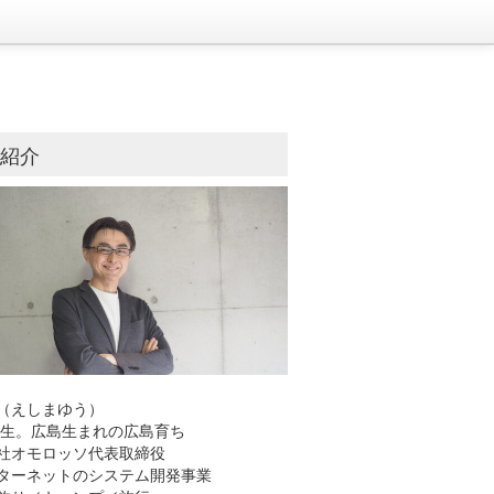
己紹介
（えしまゆう）
8年生。広島生まれの広島育ち
社オモロッソ代表取締役
ーネットのシステム開発事業