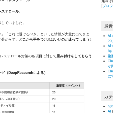
趣味は
[
プロ
レステロール
。
探していました。
最
い」「これは避けるべき」といった情報が大量に出てきま
A
が分からず、どこから手をつければいいのか迷ってしまう
と
2
A
時
DLコレステロール対策の各項目に対して
重み付けをしてもらう
複
C
。
か
C
DeepResearchによる）
に
カ
n8
AI
(