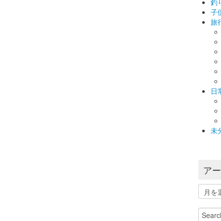
釣
子
旅
日
未
ア
ア
ー
カ
Search
イ