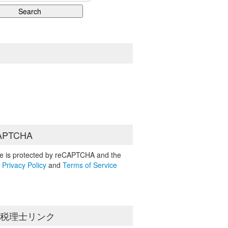
S
APTCHA
ite is protected by reCAPTCHA and the
e
Privacy Policy
and
Terms of Service
島税理士リンク