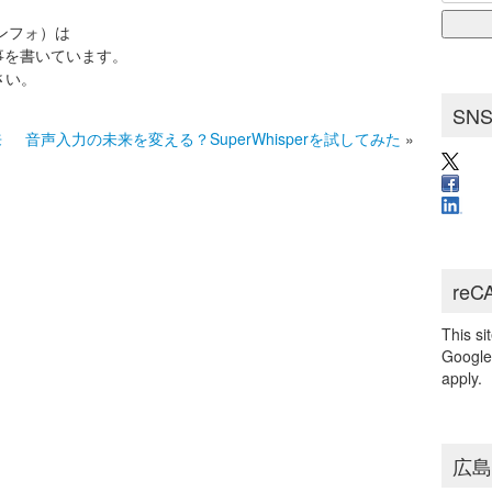
for:
ブ
インフォ）は
事を書いています。
さい。
SN
来
音声入力の未来を変える？SuperWhisperを試してみた
»
reC
This s
Googl
apply.
広