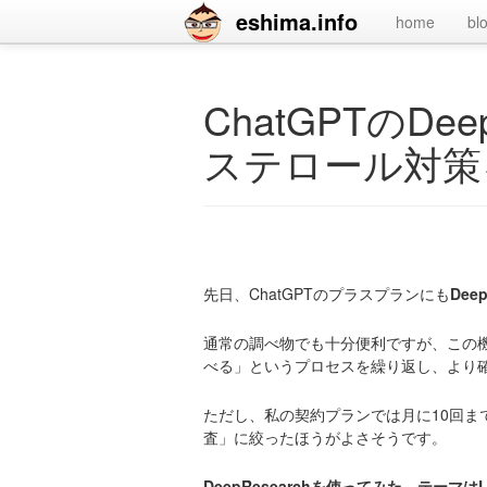
eshima.info
home
bl
ChatGPTのDee
ステロール対策
先日、ChatGPTのプラスプランにも
Deep
通常の調べ物でも十分便利ですが、この
べる」というプロセスを繰り返し、より
ただし、私の契約プランでは月に
10回ま
査」に絞ったほうがよさそうです。
DeepResearchを使ってみた—テーマ