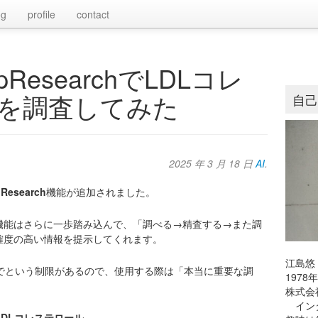
og
profile
contact
pResearchでLDLコレ
を調査してみた
自
2025 年 3 月 18 日
AI
.
Research
機能が追加されました。
機能はさらに一歩踏み込んで、「調べる→精査する→また調
確度の高い情報を提示してくれます。
江島悠
で
という制限があるので、使用する際は「本当に重要な調
197
株式会
インタ
はLDLコレステロール