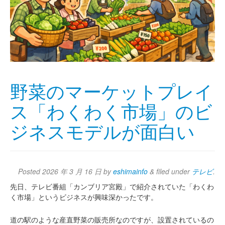
野菜のマーケットプレイ
ス「わくわく市場」のビ
ジネスモデルが面白い
Posted
2026 年 3 月 16 日
by
eshimainfo
&
filed under
テレビ
.
先日、テレビ番組「カンブリア宮殿」で紹介されていた「わくわ
く市場」というビジネスが興味深かったです。
道の駅のような産直野菜の販売所なのですが、設置されているの