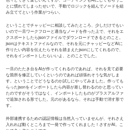
とに慣れてしまったせいで、手動でロジックを組んでノードを組
み立ててという作業がつらい。
ということでチャッピーに相談してみたところ、少しだけでもい
いので一旦ワークフローと適当なノードを作った上で、それをエ
クスポートしたらjsonファイルでダウンロードできるとのこと。
jsonはテキストファイルなので、それを元にチャッピーなどAIに
作りたい内容を伝えたらそれを踏まえたjsonにしてくれるので、
それをインポートしたらいいよ、とのことでした。
一旦のたたき台をAIが作ってくれるのであれば、それを見て必要
な箇所を修正していくというのであれば頑張れそうな気がしま
す。ということでどうなるのか試しにやってみました。作っても
らったjsonをインポートしたら内容が差し替わるのかと思ってい
たのですがそうではなく、インポートしたものがプラスアルファ
で追加される形でした。元のがあるなら、それは手動で消す形で
す。
外部連携するための認証情報は当然入っていませんが、それさえ
入れれば動くところまで一発で作ってくれました！さすがAI。こ