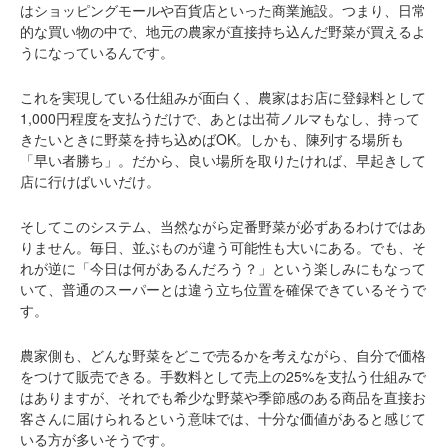
はショッピングモールや百貨店といった商業施設。つまり、日常
的な買い物の中で、地元の農家が直接持ち込んだ野菜が買えるよ
うになっているんです。
これを実現している仕組みが面白く、農家はお店に登録料として
1,000円程度を支払うだけで、あとは出荷ノルマもなし、持って
きたいときに野菜を持ち込めばOK。しかも、陳列する場所も
「早い者勝ち」。だから、良い場所を取りたければ、早起きして
店に行けばいいだけ。
そしてこのシステム、当然ながら定番野菜が必ずあるわけではあ
りません。毎日、並ぶものが違う可能性も大いにある。でも、そ
れが逆に「今日は何があるんだろう？」という楽しみにもなって
いて、普通のスーパーとは違う立ち位置を確保できているそうで
す。
農家側も、どんな野菜をどこで売るかを考えながら、自分で価格
をつけて販売できる。手数料として売上の25%を支払う仕組みで
はありますが、それでも希少な野菜や季節感のある商品を直接お
客さんに届けられるという意味では、十分な価値があると感じて
いる方が多いそうです。