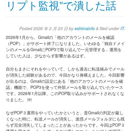
リプト監視”で潰した話
Posted
2026 年 2 月 23 日
by
eshimainfo
&
filed under
IT
.
2026年1月から、Gmailの「他のアカウントのメールを確認
（POP）」がサポート終了になりました。いわゆる「独自ドメイ
ンのメールをGmailにPOP3で取り込んで一元管理する」運用を
していた人は、少なからず影響があるはず。
自分もまさにそれをやっていて、しかも過去に転送絡みでメール
が消失した経験があるので、今回かなり身構えました。今回影響
が出るのは、Gmailの設定にある「他のアカウントのメールを確
認」機能で、POP3を使って外部メールを取り込んでいたケース
です。2026年1月以降、このPOP取り込みがサポートされなくな
りました。 ￼
なぜPOP３運用をやっていたかというと、昔Gmailの判定が厳し
くなった時に、転送メールが消失し、迷惑メールフォルダにも残
らず完全消失してしまったことがあったからです。今回はPOP３
運用を辞めて、メールボックスに残しつつメールソフトで確認＋