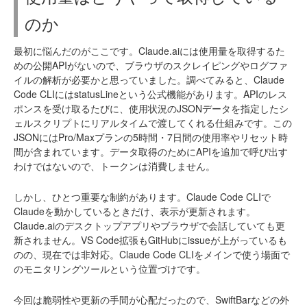
のか
最初に悩んだのがここです。Claude.aiには使用量を取得するた
めの公開APIがないので、ブラウザのスクレイピングやログファ
イルの解析が必要かと思っていました。調べてみると、Claude
Code CLIにはstatusLineという公式機能があります。APIのレス
ポンスを受け取るたびに、使用状況のJSONデータを指定したシ
ェルスクリプトにリアルタイムで渡してくれる仕組みです。この
JSONにはPro/Maxプランの5時間・7日間の使用率やリセット時
間が含まれています。データ取得のためにAPIを追加で呼び出す
わけではないので、トークンは消費しません。
しかし、ひとつ重要な制約があります。Claude Code CLIで
Claudeを動かしているときだけ、表示が更新されます。
Claude.aiのデスクトップアプリやブラウザで会話していても更
新されません。VS Code拡張もGitHubにissueが上がっているも
のの、現在では非対応。Claude Code CLIをメインで使う場面で
のモニタリングツールという位置づけです。
今回は脆弱性や更新の手間が心配だったので、SwiftBarなどの外