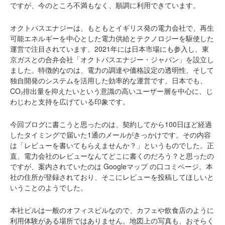
ですが、今のところ不満もなく、順調に利用できています。
オクトパスエナジーは、もともとイギリス発の電力会社で、再生
可能エネルギーを中心とした電力供給とテクノロジーを駆使した
運営で注目されています。2021年には日本市場にも参入し、東
京ガスとの合弁会社「オクトパスエナジー・ジャパン」を設立し
ました。特徴的なのは、電力の調達や価格設定の透明性、そして
独自開発のシステムを活用した効率的な運営です。日本でも、
CO₂排出量を抑えたいという意識の高いユーザー層を中心に、じ
わじわと支持を広げている印象です。
今回ブログに書こうと思ったのは、契約してから100日ほど経過
したタイミングで届いた1通のメールがきっかけです。その内容
は「レビューを書いてもらえませんか？」というものでした。正
直、電力会社のレビューなんてどこに書くのだろう？と思ったの
ですが、案内されていたのは Googleマップ の口コミページ。本
社の住所が登録されており、そこにレビューを投稿してほしいと
いうことのようでした。
本社ビルは一般のオフィスビルなので、カフェや飲食店のように
利用体験がある場所ではありません。地図上の写真も、おそらく