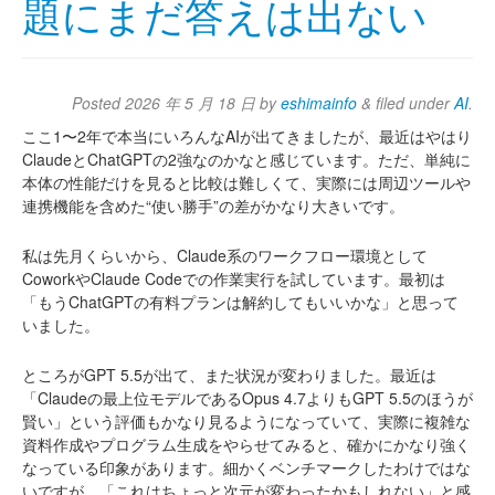
題にまだ答えは出ない
Posted
2026 年 5 月 18 日
by
eshimainfo
&
filed under
AI
.
ここ1〜2年で本当にいろんなAIが出てきましたが、最近はやはり
ClaudeとChatGPTの2強なのかなと感じています。ただ、単純に
本体の性能だけを見ると比較は難しくて、実際には周辺ツールや
連携機能を含めた“使い勝手”の差がかなり大きいです。
私は先月くらいから、Claude系のワークフロー環境として
CoworkやClaude Codeでの作業実行を試しています。最初は
「もうChatGPTの有料プランは解約してもいいかな」と思って
いました。
ところがGPT 5.5が出て、また状況が変わりました。最近は
「Claudeの最上位モデルであるOpus 4.7よりもGPT 5.5のほうが
賢い」という評価もかなり見るようになっていて、実際に複雑な
資料作成やプログラム生成をやらせてみると、確かにかなり強く
なっている印象があります。細かくベンチマークしたわけではな
いですが、「これはちょっと次元が変わったかもしれない」と感