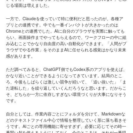
じる場面は増えました。
一方で、Claudeを使っていて特に便利だと思ったのが、各種ア
プリとの連携です。中でも一番インパクトが大きかったのは
Chromeとの連携でした。AIに自分のブラウザを実際に触っても
らい、画面操作までやってもらえるので、ワークフローの中に組
み込むことでかなり自由度の高い自動化ができます。「人間がブ
ラウザでやる作業」をそのままAIに任せられる感覚はかなり未来
感があります。
ただ調べてみると、ChatGPT側でもCodex系のアプリを使えば、
かなり近いことができるようになってきています。結局のとこ
ろ、今後もしばらくは激しい競争が続いて、「追い抜いた」「ま
た逆転した」を繰り返していくんだろうなと思います。だからこ
そ、どちらか一方に依存しすぎない環境づくりが大事になりそう
です。
自分としては、作業内容ごとにフォルダを分けて、Markdownな
どのテキストファイル中心で情報を整理していく形に落ち着きそ
うです。AIごとの専用機能に寄せすぎず、必要に応じてその時一
番賢いAIを使えるようにしておく。今のところは、それが一番現