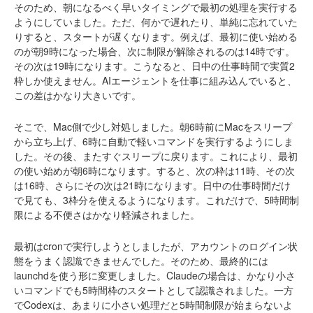
そのため、朝になるべく早いタイミングで最初の処理を実行する
ようにしていました。ただ、何かで遅れたり、単純に忘れていた
りすると、スタートが遅くなります。例えば、最初に使い始める
のが朝9時になった場合、次に制限が解除されるのは14時です。
その次は19時になります。こうなると、日中の仕事時間で実質2
枠しか使えません。AIエージェントを仕事に組み込んでいると、
この差はかなり大きいです。
そこで、Mac側で少し対処しました。朝6時前にMacをスリープ
から立ち上げ、6時に自動で軽いコマンドを実行するようにしま
した。その後、またすぐスリープに戻ります。これにより、最初
の使い始めが朝6時になります。すると、次の枠は11時、その次
は16時、さらにその次は21時になります。日中の仕事時間だけ
で見ても、3枠分を使えるようになります。これだけで、5時間制
限による不便さはかなり軽減されました。
最初はcronで実行しようとしましたが、アカウントのログイン状
態をうまく認識できませんでした。そのため、最終的には
launchdを使う形に変更しました。Claudeの場合は、かなり小さ
いコマンドでも5時間枠のスタートとして認識されました。一方
でCodexは、あまりに小さい処理だと5時間制限が始まらないよ