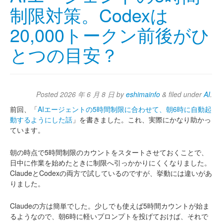
制限対策。Codexは
20,000トークン前後がひ
とつの目安？
Posted
2026 年 6 月 8 日
by
eshimainfo
&
filed under
AI
.
前回、「
AIエージェントの5時間制限に合わせて、朝6時に自動起
動するようにした話
」を書きました。これ、実際にかなり助かっ
ています。
朝の時点で5時間制限のカウントをスタートさせておくことで、
日中に作業を始めたときに制限へ引っかかりにくくなりました。
ClaudeとCodexの両方で試しているのですが、挙動には違いがあ
りました。
Claudeの方は簡単でした。少しでも使えば5時間カウントが始ま
るようなので、朝6時に軽いプロンプトを投げておけば、それで