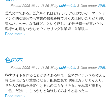
Posted
2005 年 11 月 29 日
by
eshimainfo
&
filed under
読書
.
営業の本である。営業をそれほど行うわけではないが、マーケテ
ィング的な部分でも営業の知識を得ておくのは良いことだと思い
読んだ。へー、なるほど。という感じ。 心理学博士が書いたお
客様の心理をつかむカウンセリング営業術―営業現…
Read more »
色の本
Posted
2005 年 11 月 26 日
by
eshimainfo
&
filed under
読書
.
Webサイトを作ることが多々ある中で、全体のバランスを考える
時に色はかなり重要になる。配色次第で印象はガラリとかわり、
見た人の行動を決定付けるものにもなり得る。それほど重要な
「色」だけに、しっかりと勉強してみようと思った…
Read more »