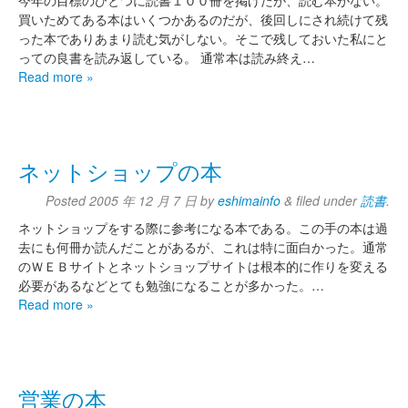
買いためてある本はいくつかあるのだが、後回しにされ続けて残
った本でありあまり読む気がしない。そこで残しておいた私にと
っての良書を読み返している。 通常本は読み終え…
Read more »
ネットショップの本
Posted
2005 年 12 月 7 日
by
eshimainfo
&
filed under
読書
.
ネットショップをする際に参考になる本である。この手の本は過
去にも何冊か読んだことがあるが、これは特に面白かった。通常
のＷＥＢサイトとネットショップサイトは根本的に作りを変える
必要があるなどとても勉強になることが多かった。…
Read more »
営業の本