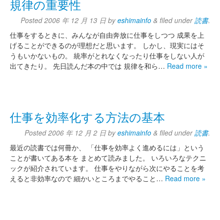
規律の重要性
Posted
2006 年 12 月 13 日
by
eshimainfo
&
filed under
読書
.
仕事をするときに、みんなが自由奔放に仕事をしつつ 成果を上
げることができるのが理想だと思います。 しかし、現実にはそ
うもいかないもの。 統率がとれなくなったり仕事をしない人が
出てきたり。 先日読んだ本の中では 規律を和ら…
Read more »
仕事を効率化する方法の基本
Posted
2006 年 12 月 2 日
by
eshimainfo
&
filed under
読書
.
最近の読書では何冊か、 「仕事を効率よく進めるには」という
ことが書いてある本を まとめて読みました。 いろいろなテクニ
ックが紹介されています。 仕事をやりながら次にやることを考
えると非効率なので 細かいところまでやること…
Read more »