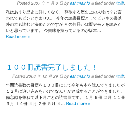
Posted
2007 年 1 月 8 日
by
eshimainfo
&
filed under
読書
.
私はあまり歴史に詳しくなく、 尊敬する歴史上の人物は？と言
われてもピンときません。 今年の読書目標としてビジネス書以
外の本も読むと決めたのですが その何冊かは歴史モノを読みた
いと思っています。 今興味を持っているのが坂本…
Read more »
１００冊読書完了しました！
Posted
2006 年 12 月 29 日
by
eshimainfo
&
filed under
読書
.
年間読書数の目標を１００冊にして今年も本を読んできましたが
１２月に追い込みをかけてなんとか達成することができました。
備忘録を兼ねて以下月ごとの読書量です。 １月 ９冊 ２月 １１冊
３月 １４冊 ４月 ２冊 ５月 ４…
Read more »