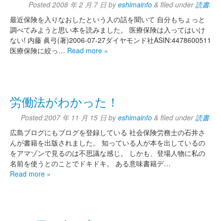
Posted
2008 年 2 月 7 日
by
eshimainfo
&
filed under
読書
.
最近保険を入りなおしたという人の話を聞いて 自分もちょっと
調べてみようと思い本を読みました。 医療保険は入ってはいけ
ない! 内藤 眞弓(著)2006-07-27ダイヤモンド社ASIN:4478600511
医療保険に絞っ…
Read more »
労働法がわかった！
Posted
2007 年 11 月 15 日
by
eshimainfo
&
filed under
読書
.
広島ブログにもブログを登録している 社会保険労務士の石井さ
んが書籍を出版されました。 知っている人が本を出しているの
をアマゾンで見るのは不思議な感じ。 しかも、登場人物に私の
名前を使うとのことでドキドキ。 ある意味書籍デ…
Read more »