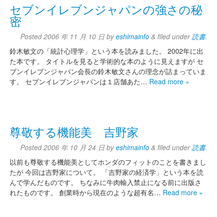
セブンイレブンジャパンの強さの秘
密
Posted
2006 年 11 月 10 日
by
eshimainfo
&
filed under
読書
.
鈴木敏文の「統計心理学」という本を読みました。 2002年に出
た本です。 タイトルを見ると学術的な本のように見えますが セ
ブンイレブンジャパン会長の鈴木敏文さんの理念が詰まっていま
す。 セブンイレブンジャパンは１店舗あた…
Read more »
尊敬する機能美 吉野家
Posted
2006 年 10 月 24 日
by
eshimainfo
&
filed under
読書
.
以前も尊敬する機能美としてホンダのフィットのことを書きまし
たが 今回は吉野家について。 「吉野家の経済学」という本を読
んで学んだものです。 ちなみに牛肉輸入禁止になる前に出版さ
れたものです。 創業時から現在のような超有名…
Read more »