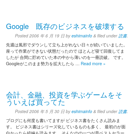
Google 既存のビジネスを破壊する
Posted
2006 年 6 月 19 日
by
eshimainfo
&
filed under
読書
.
先週は風邪でダウンして立ち上がれない日々が続いていました。
座って作業ができない状態だったので ほとんど寝て回復してま
したが 合間に貯めていた本の中から薄いのを一冊読破。 です。
Googleがこのまま勢力を拡大したら …
Read more »
会計、金融、投資を学ぶゲームをそ
ういえば買ってた
Posted
2006 年 5 月 30 日
by
eshimainfo
&
filed under
読書
.
ブログにも何度も書いてますが ビジネス書をたくさん読みま
す。 ビジネス書はシリーズ化しているものも多く、 最初のが面
白かったら続編も読みます。 そんなのの一つが昔ベストセラー