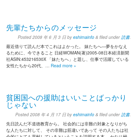
先輩たちからのメッセージ
Posted
2008 年 6 月 3 日
by
eshimainfo
&
filed under
読書
.
最近借りて読んだ本でこれはよかった。 妹たちへ―夢をかなえ
るために、今できること 日経WOMAN(著)2005-08日本経済新聞
社ASIN:453216530X 「妹たちへ」と題し、仕事で活躍している
女性たちから20代、…
Read more »
貧困国への援助はいいことばっかり
じゃない
Posted
2008 年 4 月 17 日
by
eshimainfo
&
filed under
読書
.
先日読んだ不道徳教育から。 社会的には非難の対象となりがち
な人たちに対して、 その非難は筋違いであって その人たちは社
会的にとても貢献しているということを説明する本。 かなり極