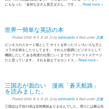
にもなった 「金持ち父さん貧乏父さん」です。 …
Read more »
世界一簡単な英語の本
Posted
2006 年 5 月 26 日
by
eshimainfo
&
filed under
読書
.
ビジネスのスタート期として サイトを作ったり いろいろな方と
コラボ企画をしたりしてます。 それらが順調にビジネスとして
機能しだして ある程度の位置にいくまでが ファーストステージ
だと思っています。 それを超えてセカンドス…
Read more »
三国志が面白い 漫画「蒼天航路」
を読みました。
Posted
2006 年 4 月 23 日
by
eshimainfo
&
filed under
読書
.
三国志は子供の頃は全然興味ありませんでした。周りには横山光