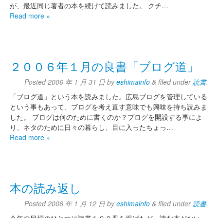
が、最近同じ著者の本を続けて読みました。 クチ…
Read more »
２００６年１月の良書「ブログ道」
Posted
2006 年 1 月 31 日
by
eshimainfo
&
filed under
読書
.
「ブログ道」という本を読みました。広島ブログを管理している
という事もあって、ブログを考え直す意味でも興味を持ち読みま
した。 ブログは何のために書くのか？ブログを開設する事によ
り、ネタのために日々の暮らし、目に入ったちょっ…
Read more »
本の読み返し
Posted
2006 年 1 月 12 日
by
eshimainfo
&
filed under
読書
.
今年の目標のひとつに読書１００冊を掲げたが、読む本がない。