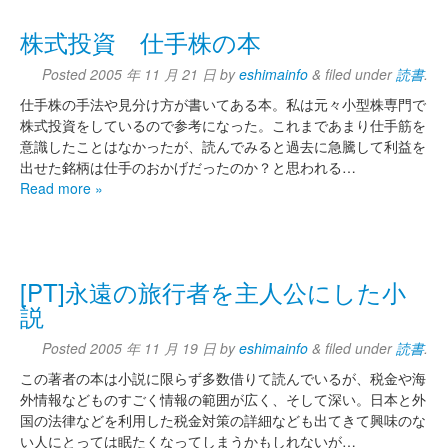
株式投資 仕手株の本
Posted
2005 年 11 月 21 日
by
eshimainfo
&
filed under
読書
.
仕手株の手法や見分け方が書いてある本。私は元々小型株専門で
株式投資をしているので参考になった。これまであまり仕手筋を
意識したことはなかったが、読んでみると過去に急騰して利益を
出せた銘柄は仕手のおかげだったのか？と思われる…
Read more »
[PT]永遠の旅行者を主人公にした小
説
Posted
2005 年 11 月 19 日
by
eshimainfo
&
filed under
読書
.
この著者の本は小説に限らず多数借りて読んでいるが、税金や海
外情報などものすごく情報の範囲が広く、そして深い。日本と外
国の法律などを利用した税金対策の詳細なども出てきて興味のな
い人にとっては眠たくなってしまうかもしれないが…