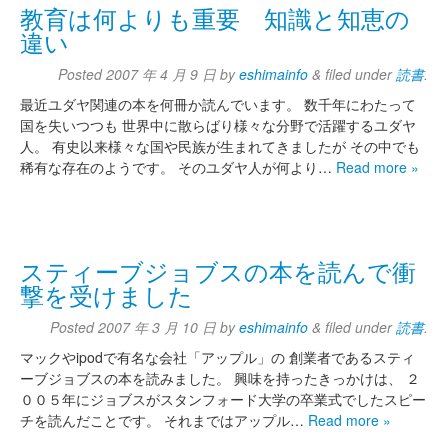
教育は何よりも重要 知識と知恵の
違い
Posted
2007 年 4 月 9 日
by
eshimainfo
&
filed under
読書
.
最近ユダヤ関連の本を何冊か読んでいます。 数千年にわたって
国を失いつつも 世界中に散らばり様々な分野で活躍するユダヤ
人。 有史以来様々な国や民族が生まれてきましたが その中でも
稀有な存在のようです。 そのユダヤ人が何より…
Read more »
スティーブジョブスの本を読んで衝
撃を受けました
Posted
2007 年 3 月 10 日
by
eshimainfo
&
filed under
読書
.
マックやipodで有名な会社「アップル」の 創業者であるスティ
ーブジョブスの本を読みました。 興味を持ったきっかけは、 ２
００５年にジョブスがスタンフォード大学の卒業式でしたスピー
チを読んだことです。 それまではアップル…
Read more »