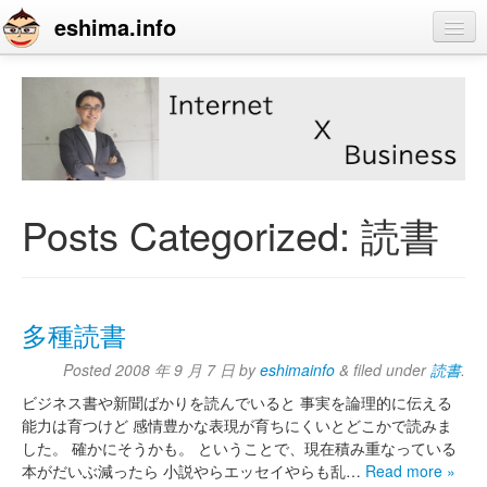
eshima.info
home
blog
profile
contact
Posts Categorized:
読書
多種読書
Posted
2008 年 9 月 7 日
by
eshimainfo
&
filed under
読書
.
ビジネス書や新聞ばかりを読んでいると 事実を論理的に伝える
能力は育つけど 感情豊かな表現が育ちにくいとどこかで読みま
した。 確かにそうかも。 ということで、現在積み重なっている
本がだいぶ減ったら 小説やらエッセイやらも乱…
Read more »