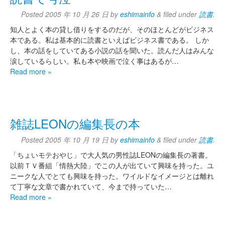
Posted
2005 年 10 月 26 日
by
eshimainfo
&
filed under
読書
.
知人とよく本の貸し借りをするのだが、そのほとんどがビジネス
本である。私は基本的に読書といえばビジネス書である。 しか
し、本の話をしていてある小説の話を聞いた。読んだ人はみんな
涙しているらしい。私も本や映画で泣く事はあるが…
Read more »
雑誌LEONの編集長の本
Posted
2005 年 10 月 19 日
by
eshimainfo
&
filed under
読書
.
「ちょいモテおやじ」で大人気の男性誌LEONの編集長の著書。
以前ＴＶ番組「情熱大陸」でこの人が出ていて興味を持った。ユ
ニークな人でとても興味を持った。ワイルドなイメージとは離れ
て丁寧な文章で書かれていて、今まで持っていた…
Read more »