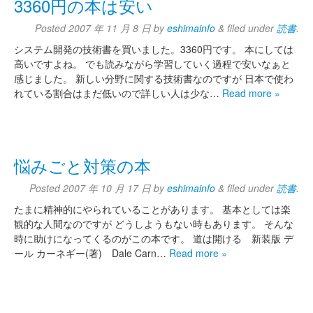
3360円の本は安い
Posted
2007 年 11 月 8 日
by
eshimainfo
&
filed under
読書
.
システム開発の技術書を買いました。3360円です。 本にしては
高いですよね。 でも読みながら学習していく過程で安いなぁと
感じました。 新しい分野に関する技術書なのですが 日本で使わ
れている割合はまだ低いので詳しい人は少な…
Read more »
悩みごと対策の本
Posted
2007 年 10 月 17 日
by
eshimainfo
&
filed under
読書
.
たまに精神的にやられていることがあります。 基本としては楽
観的な人間なのですが どうしようもない時もあります。 そんな
時に助けになってくるのがこの本です。 道は開ける 新装版 デ
ール カーネギー(著) Dale Carn…
Read more »