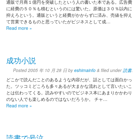
通販で月商１億円を突破したという人の書いた本である。広告費
に経費の５０％も積むというのには驚いた。原価は３０％以内に
抑えろという。通販というと経費がかからずに済み、売値を抑え
て営業できるものと思っていたがビジネスとして成…
Read more »
成功小説
Posted
2005 年 10 月 28 日
by
eshimainfo
&
filed under
読書
.
どこかで読んだことのあるような内容だが、話としては面白かっ
た。ツッコミどころも多々あるが大まかな流れとして言いたいこ
とは伝わってくる。読みやすいのでビジネス本にあまりかかわり
のない人でも楽しめるのではないだろうか。 チャ…
Read more »
読書で号泣