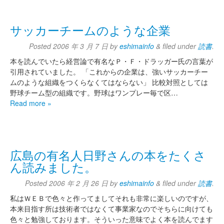
サッカーチームのような企業
Posted
2006 年 3 月 7 日
by
eshimainfo
&
filed under
読書
.
本を読んでいたら経営論で有名なＰ・Ｆ・ドラッガー氏の言葉が
引用されていました。 「これからの企業は、強いサッカーチー
ムのような組織をつくらなくてはならない」 比較対照としては
野球チーム型の組織です。野球はワンプレー毎で区…
Read more »
広島の有名人日野さんの本をたくさ
ん読みました。
Posted
2006 年 2 月 26 日
by
eshimainfo
&
filed under
読書
.
私はＷＥＢで色々と作ってましてそれも非常に楽しいのですが、
本来目指す所は技術者ではなくて事業家なのでそちらに向けても
色々と勉強しております。そういった意味でよく本を読んでます