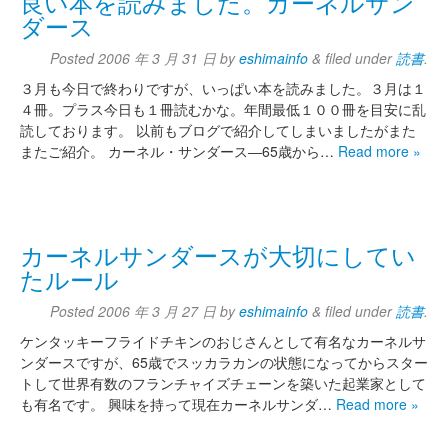
良い本を読みました。カーネルサン
ダース
Posted
2006 年 3 月 31 日
by
eshimainfo
&
filed under
読書
.
３月も今日で終わりですが、いっぱい本を読みました。３月は１
４冊。プラス今日も１冊読むかな。年間最低１００冊を目安に乱
読しております。 以前もブログで紹介してしまいましたがまた
またご紹介。 カーネル・サンダース―65歳から…
Read more »
カーネルサンダースが大切にしてい
たルール
Posted
2006 年 3 月 27 日
by
eshimainfo
&
filed under
読書
.
ケンタッキーフライドチキンのおじさんとして有名なカーネルサ
ンダースですが、65歳でスッカラカンの状態になってからスター
トして世界有数のフランチャイズチェーンを築いた起業家として
も有名です。 興味を持って現在カーネルサンダ…
Read more »