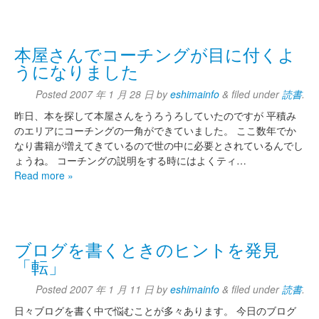
本屋さんでコーチングが目に付くよ
うになりました
Posted
2007 年 1 月 28 日
by
eshimainfo
&
filed under
読書
.
昨日、本を探して本屋さんをうろうろしていたのですが 平積み
のエリアにコーチングの一角ができていました。 ここ数年でか
なり書籍が増えてきているので世の中に必要とされているんでし
ょうね。 コーチングの説明をする時にはよくティ…
Read more »
ブログを書くときのヒントを発見
「転」
Posted
2007 年 1 月 11 日
by
eshimainfo
&
filed under
読書
.
日々ブログを書く中で悩むことが多々あります。 今日のブログ