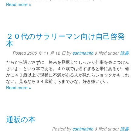
Read more »
２０代のサラリーマン向け自己啓発
本
Posted
2005 年 11 月 12 日
by
eshimainfo
&
filed under
読書
.
だらだら過ごさずに、将来を見据えてしっかり仕事を身につけん
さいよ、という本である。４０歳では遅すぎると帯にあるが、確
かに４０歳以上で現状に不満がある人が見たらショックかもしれ
ない。見るなら３４歳前くらまでかな。好き嫌いが…
Read more »
通販の本
Posted
by
eshimainfo
&
filed under
読書
.