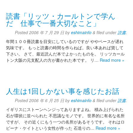
読書「リッツ・カールトンで学ん
だ 仕事で一番大切なこと」
Posted
2006 年 7 月 29 日
by
eshimainfo
&
filed under
読書
.
年間１００冊読書を目安にしているのですが ややペースが遅れ
気味です。 もっと読書の時間を作らねば。良い本あれば貨して
下さい。 さて、最近読んだ本でよかったものを。 リッツカール
トン大阪の元支配人の方が書かれた本です。 リ…
Read more »
人生は1回しかない事を感じたお話
Posted
2006 年 6 月 25 日
by
eshimainfo
&
filed under
読書
.
イギリスにストーンヘンジってありますよね。 積み上げられた
石が環状に並べられた 不思議なモノです。 世界的に有名な名所
ですが、 その近くにもう一つの名所があるそうです。 それはロ
ビーナ・ケイトという女性が作った 石造りの…
Read more »