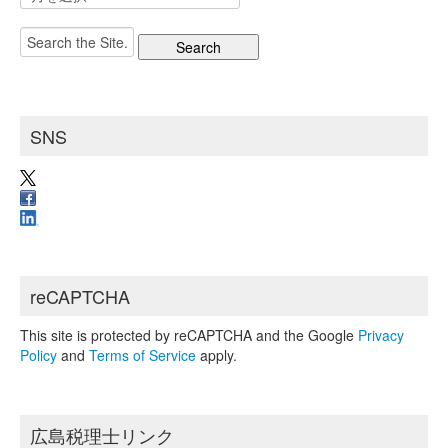
ー
カ
Search
イ
for:
ブ
SNS
reCAPTCHA
This site is protected by reCAPTCHA and the Google
Privacy
Policy
and
Terms of Service
apply.
広島税理士リンク