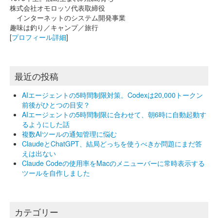
株式会社オモロッソ代表取締役
インターネットのシステム開発事業
趣味は釣り／キャンプ／旅行
[
プロフィール詳細
]
最近の投稿
AIエージェントの5時間制限対策。Codexは20,000トークン
前後がひとつの目安？
AIエージェントの5時間制限に合わせて、朝6時に自動起動す
るようにした話
複数AIツールの通知管理に悩む
ClaudeとChatGPT、結局どっちを使うべきか問題にまだ答
えは出ない
Claude Codeの使用率をMacのメニューバーに常時表示する
ツールを自作しました
カテゴリー