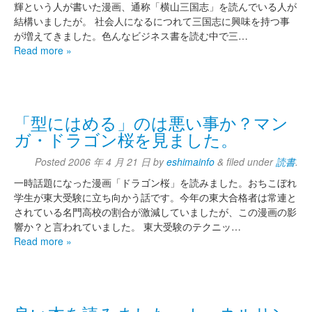
輝という人が書いた漫画、通称「横山三国志」を読んでいる人が
結構いましたが。 社会人になるにつれて三国志に興味を持つ事
が増えてきました。色んなビジネス書を読む中で三…
Read more »
「型にはめる」のは悪い事か？マン
ガ・ドラゴン桜を見ました。
Posted
2006 年 4 月 21 日
by
eshimainfo
&
filed under
読書
.
一時話題になった漫画「ドラゴン桜」を読みました。おちこぼれ
学生が東大受験に立ち向かう話です。今年の東大合格者は常連と
されている名門高校の割合が激減していましたが、この漫画の影
響か？と言われていました。 東大受験のテクニッ…
Read more »