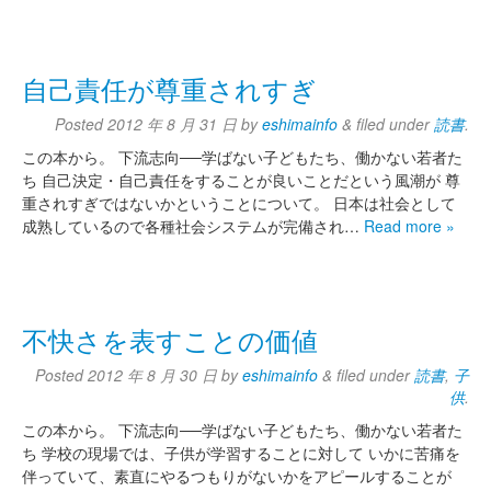
自己責任が尊重されすぎ
Posted
2012 年 8 月 31 日
by
eshimainfo
&
filed under
読書
.
この本から。 下流志向──学ばない子どもたち、働かない若者た
ち 自己決定・自己責任をすることが良いことだという風潮が 尊
重されすぎではないかということについて。 日本は社会として
成熟しているので各種社会システムが完備され…
Read more »
不快さを表すことの価値
Posted
2012 年 8 月 30 日
by
eshimainfo
&
filed under
読書
,
子
供
.
この本から。 下流志向──学ばない子どもたち、働かない若者た
ち 学校の現場では、子供が学習することに対して いかに苦痛を
伴っていて、素直にやるつもりがないかをアピールすることが