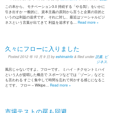
この本から。 モチベーション3.0 持続する「やる気!」をいかに
引き出すか 一般的に、資本主義の原則から言うと企業の目的と
いうのは利益の追求です。 それに対し、最近はソーシャルビジ
ネスという言葉が出てきて 利益を追求する…
Read more »
久々にフローに入りました
Posted
2012 年 10 月 9 日
by
eshimainfo
&
filed under
読書
,
ビ
ジネス
.
風呂じゃないですよ。フローです。 ミハイ・チクセントミハイ
という人が提唱した概念で スポーツなどでは「ゾーン」などと
も言われる すごく集中して時間を忘れて何かする感じになるこ
とです。 フロー – Wikipe…
Read more »
市場テストの罠も回避