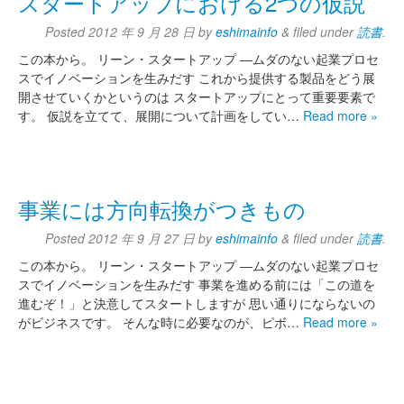
スタートアップにおける2つの仮説
Posted
2012 年 9 月 28 日
by
eshimainfo
&
filed under
読書
.
この本から。 リーン・スタートアップ ―ムダのない起業プロセ
スでイノベーションを生みだす これから提供する製品をどう展
開させていくかというのは スタートアップにとって重要要素で
す。 仮説を立てて、展開について計画をしてい…
Read more »
事業には方向転換がつきもの
Posted
2012 年 9 月 27 日
by
eshimainfo
&
filed under
読書
.
この本から。 リーン・スタートアップ ―ムダのない起業プロセ
スでイノベーションを生みだす 事業を進める前には「この道を
進むぞ！」と決意してスタートしますが 思い通りにならないの
がビジネスです。 そんな時に必要なのが、ピボ…
Read more »