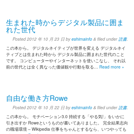
生まれた時からデジタル製品に囲ま
れた世代
Posted
2012 年 10 月 23 日
by
eshimainfo
&
filed under
読書
.
この本から。 デジタルネイティブが世界を変える デジタルネイ
ティブとは生まれた時から デジタル製品に囲まれた世代のこと
です。 コンピューターやインターネットを使いこなし、 それ以
前の世代とは全く異なった価値観や行動を取る…
Read more »
自由な働き方Rowe
Posted
2012 年 10 月 22 日
by
eshimainfo
&
filed under
読書
.
この本から。 モチベーション3.0 持続する「やる気!」をいかに
引き出すか Roweというものが書いてありました。 完全結果志向
の職場環境 – Wikipedia 仕事をちゃんとするなら、いつやっても