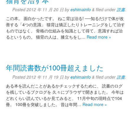
Posted
2012 年 11 月 20 日
by
eshimainfo
&
filed under
読書
.
この本。 面白かったです。 ねこ背は治る! ──知るだけで体が改
善する「4つの意識」 猫背は矯正したりトレーニングをして治す
ものではなく、 骨格の仕組みを知識として得て、意識すれば治
るというもの。 猫背の人は、膝立ちをし…
Read more »
年間読書数が100冊超えました
Posted
2012 年 11 月 19 日
by
eshimainfo
&
filed under
読書
.
ある本を読んだことがあるかチェックするために、 読書のログ
を残しているブクログを 久々にブラウザで開きました。 今年は
どれくらい読んでいるか見てみると、 11月中旬の現時点で104
冊。 100冊を突破しました。 昔は年間…
Read more »