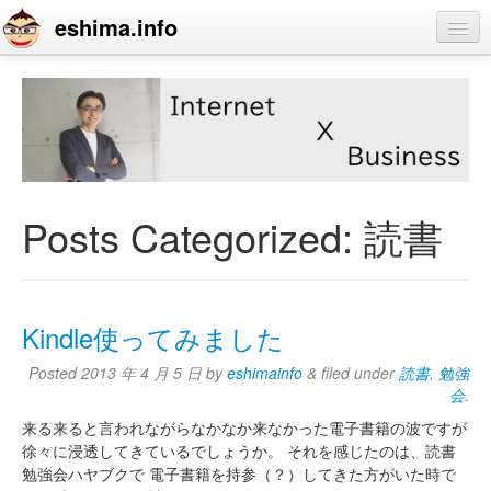
eshima.info
home
blog
profile
contact
Posts Categorized:
読書
Kindle使ってみました
Posted
2013 年 4 月 5 日
by
eshimainfo
&
filed under
読書
,
勉強
会
.
来る来ると言われながらなかなか来なかった電子書籍の波ですが
徐々に浸透してきているでしょうか。 それを感じたのは、読書
勉強会ハヤブクで 電子書籍を持参（？）してきた方がいた時で