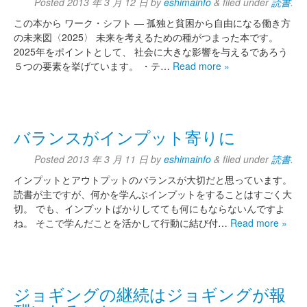
Posted
2013 年 3 月 12 日
by
eshimainfo
&
filed under
読書
.
この本から ワーク・シフト ― 孤独と貧困から自由になる働き方
の未来図〈2025〉 未来を考えるための種がつまった本です。
2025年をポイントとして、 社会に大きな影響を与えるであろう
５つの要素を挙げています。 ・テ…
Read more »
バランスがインプット寄りに
Posted
2013 年 3 月 11 日
by
eshimainfo
&
filed under
読書
.
インプットとアウトプットのバランスが大切だと思っています。
読書が主ですが、何かを学んぶインプットをすることはすごく大
切。 でも、インプットばかりしてても何にもならないんですよ
ね。 そこで学んだことを活かして行動に結び付…
Read more »
ジョギングの継続はジョギングが報