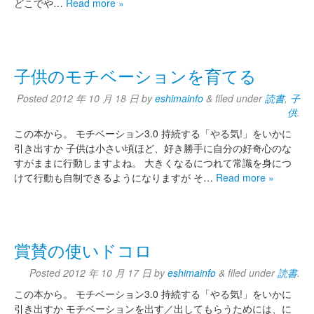
どこでや…
Read more »
子供のモチベーションを育てる
Posted
2012 年 10 月 18 日
by
eshimainfo
&
filed under
読書
,
子
供
.
この本から。 モチベーション3.0 持続する「やる気!」をいかに
引き出すか 子供は小さい頃ほど、好き勝手に自分の好奇心のな
すがままに行動しますよね。 大きくなるにつれて常識を身につ
けて行動も自制できるようになりますが そ…
Read more »
賞賛の使いドコロ
Posted
2012 年 10 月 17 日
by
eshimainfo
&
filed under
読書
.
この本から。 モチベーション3.0 持続する「やる気!」をいかに
引き出すか モチベーションを出す／出してもらうためには、に