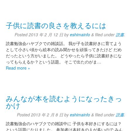
子供に読書の良さを教えるには
Posted
2013 年 2 月 12 日
by
eshimainfo
&
filed under
読書
.
読書勉強会ハヤブクでの雑談話。 我が子を読書好きに育てよう
として小さい頃から絵本の読み聞かせを頑張ってきたけど だめ
だったという方がいました。 どうやったら子供に読書好きにな
ってもらえるか？という話題。 そこで出たのがま…
Read more »
みんなが本を読むようになったきっ
かけ
Posted
2013 年 2 月 8 日
by
eshimainfo
&
filed under
読書
.
読書勉強会のハヤブクでの雑談中に 子供を本好きにするには？
という話題になりました。 参加者は本好きの人が多いので みん