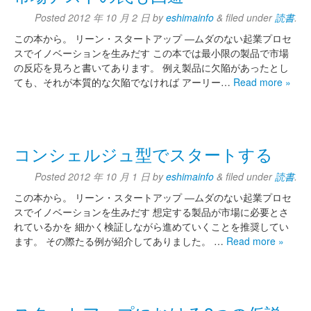
Posted
2012 年 10 月 2 日
by
eshimainfo
&
filed under
読書
.
この本から。 リーン・スタートアップ ―ムダのない起業プロセ
スでイノベーションを生みだす この本では最小限の製品で市場
の反応を見ろと書いてあります。 例え製品に欠陥があったとし
ても、それが本質的な欠陥でなければ アーリー…
Read more »
コンシェルジュ型でスタートする
Posted
2012 年 10 月 1 日
by
eshimainfo
&
filed under
読書
.
この本から。 リーン・スタートアップ ―ムダのない起業プロセ
スでイノベーションを生みだす 想定する製品が市場に必要とさ
れているかを 細かく検証しながら進めていくことを推奨してい
ます。 その際たる例が紹介してありました。 …
Read more »