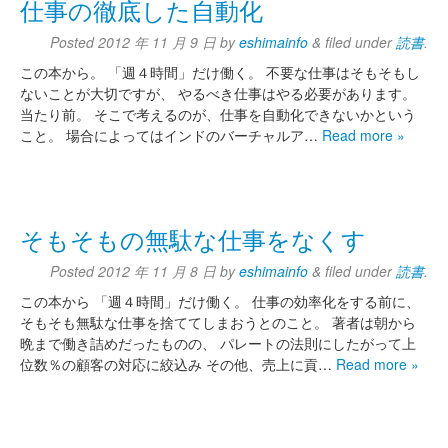
仕事の徹底した自動化
Posted
2012 年 11 月 9 日
by
eshimainfo
&
filed under
読書
.
この本から。 「週４時間」だけ働く。 不要な仕事はそもそもし
ないことが大切ですが、 やるべき仕事はやる必要があります。
当たり前。 そこで考えるのが、仕事を自動化できないかという
こと。 場合によってはインドのバーチャルア…
Read more »
そもそもの無駄な仕事をなくす
Posted
2012 年 11 月 8 日
by
eshimainfo
&
filed under
読書
.
この本から 「週４時間」だけ働く。 仕事の効率化をする前に、
そもそも無駄な仕事を捨ててしまおうとのこと。 著者は朝から
晩まで働き詰めだったものの、 パレートの法則にしたがって上
位数％の顧客の対応に絞込み その他、売上に貢…
Read more »