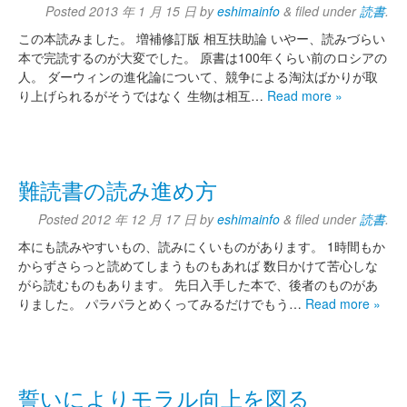
Posted
2013 年 1 月 15 日
by
eshimainfo
&
filed under
読書
.
この本読みました。 増補修訂版 相互扶助論 いやー、読みづらい
本で完読するのが大変でした。 原書は100年くらい前のロシアの
人。 ダーウィンの進化論について、競争による淘汰ばかりが取
り上げられるがそうではなく 生物は相互…
Read more »
難読書の読み進め方
Posted
2012 年 12 月 17 日
by
eshimainfo
&
filed under
読書
.
本にも読みやすいもの、読みにくいものがあります。 1時間もか
からずさらっと読めてしまうものもあれば 数日かけて苦心しな
がら読むものもあります。 先日入手した本で、後者のものがあ
りました。 パラパラとめくってみるだけでもう…
Read more »
誓いによりモラル向上を図る