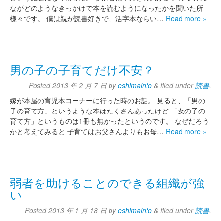
ながどのようなきっかけで本を読むようになったかを聞いた所
様々です。 僕は親が読書好きで、活字本ならい…
Read more »
男の子の子育てだけ不安？
Posted
2013 年 2 月 7 日
by
eshimainfo
&
filed under
読書
.
嫁が本屋の育児本コーナーに行った時のお話。 見ると、「男の
子の育て方」というような本はたくさんあったけど 「女の子の
育て方」というものは1冊も無かったというのです。 なぜだろう
かと考えてみると 子育てはお父さんよりもお母…
Read more »
弱者を助けることのできる組織が強
い
Posted
2013 年 1 月 18 日
by
eshimainfo
&
filed under
読書
.