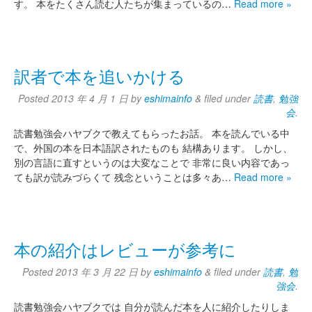
す。 本をたくさん読む人たちが集まっているの…
Read more »
訳者で本を追いかける
Posted
2013 年 4 月 1 日
by
eshimainfo
&
filed under
読書
,
勉強
会
.
読書勉強会ハヤブクで教えてもらったお話。 本を読んでいる中
で、外国の本を日本語訳されたものも 結構あります。 しかし、
別の言語に直すというのは大変なことで 非常に良い内容であっ
ても訳が読みづらくて 残念ということは多々あ…
Read more »
本の紹介はレビューが参考に
Posted
2013 年 3 月 22 日
by
eshimainfo
&
filed under
読書
,
勉
強会
.
読書勉強会ハヤブクでは 自分が読んだ本を人に紹介したりしま