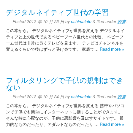
デジタルネイティブ世代の学習
Posted
2012 年 10 月 25 日
by
eshimainfo
&
filed under
読書
.
この本から。 デジタルネイティブが世界を変える デジタルネイ
ティブと上の世代であるベビーブーム世代との比較。 ベビーブ
ーム世代は非常に良くテレビを見ます。 テレビはチャンネルを
変えるくらいで後はずっと受け身です。 家庭で…
Read more »
フィルタリングで子供の規制はでき
ない
Posted
2012 年 10 月 24 日
by
eshimainfo
&
filed under
読書
.
この本から。 デジタルネイティブが世界を変える 携帯やパソコ
ンで子供でも簡単にインターネットに接することができます。
そんな時に心配なのが、子供に悪影響を及ぼすサイトです。 暴
力的なものだったり、アダルトなものだったり …
Read more »