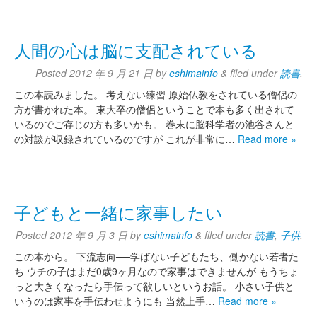
人間の心は脳に支配されている
Posted
2012 年 9 月 21 日
by
eshimainfo
&
filed under
読書
.
この本読みました。 考えない練習 原始仏教をされている僧侶の
方が書かれた本。 東大卒の僧侶ということで本も多く出されて
いるのでご存じの方も多いかも。 巻末に脳科学者の池谷さんと
の対談が収録されているのですが これが非常に…
Read more »
子どもと一緒に家事したい
Posted
2012 年 9 月 3 日
by
eshimainfo
&
filed under
読書
,
子供
.
この本から。 下流志向──学ばない子どもたち、働かない若者た
ち ウチの子はまだ0歳9ヶ月なので家事はできませんが もうちょ
っと大きくなったら手伝って欲しいというお話。 小さい子供と
いうのは家事を手伝わせようにも 当然上手…
Read more »