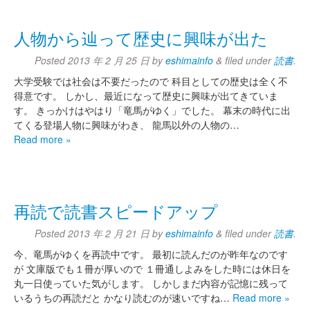
人物から辿って歴史に興味が出た
Posted
2013 年 2 月 25 日
by
eshimainfo
&
filed under
読書
.
大学受験では社会は不要だったので 科目としての歴史は全く不
得意です。 しかし、最近になって歴史に興味が出てきていま
す。 きっかけはやはり「竜馬がゆく」でした。 幕末の時代に出
てくる登場人物に興味がわき、 龍馬以外の人物の…
Read more »
再読で読書スピードアップ
Posted
2013 年 2 月 21 日
by
eshimainfo
&
filed under
読書
.
今、竜馬がゆくを再読中です。 最初に読んだのが昨年なのです
が 文庫版でも１冊が厚いので １冊通しよみをした時には休日を
丸一日使っていた気がします。 しかしまだ内容が記憶に残って
いるうちの再読だと かなり読むのが速いですね…
Read more »