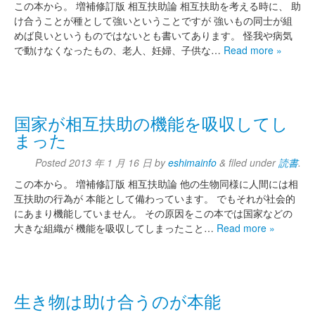
この本から。 増補修訂版 相互扶助論 相互扶助を考える時に、 助
け合うことが種として強いということですが 強いもの同士が組
めば良いというものではないとも書いてあります。 怪我や病気
で動けなくなったもの、老人、妊婦、子供な…
Read more »
国家が相互扶助の機能を吸収してし
まった
Posted
2013 年 1 月 16 日
by
eshimainfo
&
filed under
読書
.
この本から。 増補修訂版 相互扶助論 他の生物同様に人間には相
互扶助の行為が 本能として備わっています。 でもそれが社会的
にあまり機能していません。 その原因をこの本では国家などの
大きな組織が 機能を吸収してしまったこと…
Read more »
生き物は助け合うのが本能