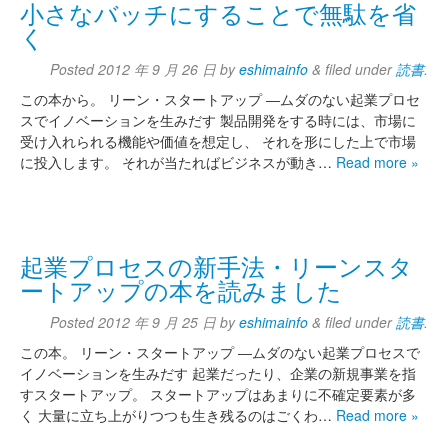
小さなバッチにすることで無駄を省
く
Posted
2012 年 9 月 26 日
by
eshimainfo
&
filed under
読書
.
この本から。 リーン・スタートアップ ―ムダのない起業プロセ
スでイノベーションを生みだす 製品開発をする時には、市場に
受け入れられる機能や価値を想定し、 それを形にした上で市場
に投入します。 それが当たればビジネスが動き…
Read more »
起業プロセスの新手法・リーンスタ
ートアップの本を読みました
Posted
2012 年 9 月 25 日
by
eshimainfo
&
filed under
読書
.
この本。 リーン・スタートアップ ―ムダのない起業プロセスで
イノベーションを生みだす 起業だったり、企業の新規事業を指
すスタートアップ。 スタートアップはあまりに不確定要素が多
く 大量に立ち上がりつつも生き残るのはごくわ…
Read more »