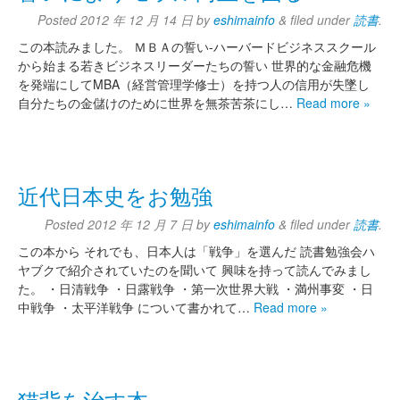
Posted
2012 年 12 月 14 日
by
eshimainfo
&
filed under
読書
.
この本読みました。 ＭＢＡの誓い‐ハーバードビジネススクール
から始まる若きビジネスリーダーたちの誓い 世界的な金融危機
を発端にしてMBA（経営管理学修士）を持つ人の信用が失墜し
自分たちの金儲けのために世界を無茶苦茶にし…
Read more »
近代日本史をお勉強
Posted
2012 年 12 月 7 日
by
eshimainfo
&
filed under
読書
.
この本から それでも、日本人は「戦争」を選んだ 読書勉強会ハ
ヤブクで紹介されていたのを聞いて 興味を持って読んでみまし
た。 ・日清戦争 ・日露戦争 ・第一次世界大戦 ・満州事変 ・日
中戦争 ・太平洋戦争 について書かれて…
Read more »
猫背を治す本