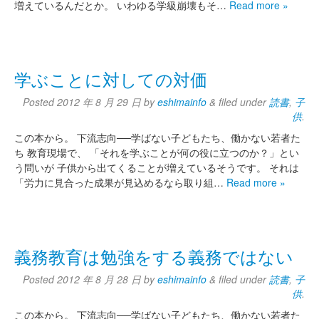
増えているんだとか。 いわゆる学級崩壊もそ…
Read more »
学ぶことに対しての対価
Posted
2012 年 8 月 29 日
by
eshimainfo
&
filed under
読書
,
子
供
.
この本から。 下流志向──学ばない子どもたち、働かない若者た
ち 教育現場で、 「それを学ぶことが何の役に立つのか？」とい
う問いが 子供から出てくることが増えているそうです。 それは
「労力に見合った成果が見込めるなら取り組…
Read more »
義務教育は勉強をする義務ではない
Posted
2012 年 8 月 28 日
by
eshimainfo
&
filed under
読書
,
子
供
.
この本から。 下流志向──学ばない子どもたち、働かない若者た