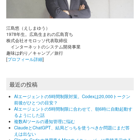
江島悠（えしまゆう）
1978年生。広島生まれの広島育ち
株式会社オモロッソ代表取締役
インターネットのシステム開発事業
趣味は釣り／キャンプ／旅行
[
プロフィール詳細
]
最近の投稿
AIエージェントの5時間制限対策。Codexは20,000トークン
前後がひとつの目安？
AIエージェントの5時間制限に合わせて、朝6時に自動起動す
るようにした話
複数AIツールの通知管理に悩む
ClaudeとChatGPT、結局どっちを使うべきか問題にまだ答
えは出ない