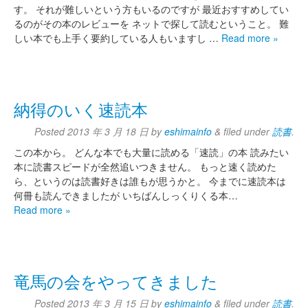
す。 それが難しいという方もいるのですが 最近おすすめしてい
るのがその本のレビューを ネットで探して読むということ。 難
しい本でも上手く要約している人もいますし …
Read more »
納得のいく速読本
Posted
2013 年 3 月 18 日
by
eshimainfo
&
filed under
読書
.
この本から。 どんな本でも大量に読める「速読」の本 読みたい
本に読書スピードが全然追いつきません。 もっと速く読めた
ら、というのは読書好きは誰もが思うかと。 今までに速読本は
何冊も読んできましたが いちばんしっくりくる本…
Read more »
竜馬の会をやってきました
Posted
2013 年 3 月 15 日
by
eshimainfo
&
filed under
読書
.