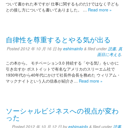
ついて書かれた本ですが 仕事に関するものだけではなく子ども
との接し方についても書いてありました。 …
Read more »
自律性を尊重するとやる気が出る
Posted
2012 年 10 月 16 日
by
eshimainfo
&
filed under
読書
,
真
面目に考える
.
この本から。 モチベーション3.0 持続する「やる気!」をいかに
引き出すか ポストイットで有名なアメリカのスリーエム社で
1930年代から40年代にかけて社長件会長を務めた ウィリアム・
マックナイトという人の信条が紹介さ…
Read more »
ソーシャルビジネスへの視点が変わ
った
Posted
2012 年 10 月 12 日
by
eshimainfo
&
filed under
読書
.