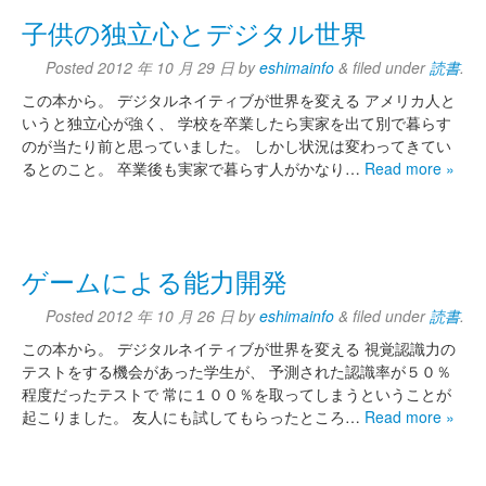
子供の独立心とデジタル世界
Posted
2012 年 10 月 29 日
by
eshimainfo
&
filed under
読書
.
この本から。 デジタルネイティブが世界を変える アメリカ人と
いうと独立心が強く、 学校を卒業したら実家を出て別で暮らす
のが当たり前と思っていました。 しかし状況は変わってきてい
るとのこと。 卒業後も実家で暮らす人がかなり…
Read more »
ゲームによる能力開発
Posted
2012 年 10 月 26 日
by
eshimainfo
&
filed under
読書
.
この本から。 デジタルネイティブが世界を変える 視覚認識力の
テストをする機会があった学生が、 予測された認識率が５０％
程度だったテストで 常に１００％を取ってしまうということが
起こりました。 友人にも試してもらったところ…
Read more »