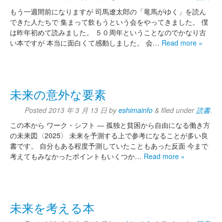
もう一週間前になりますが 司馬遼太郎の「竜馬がゆく」を読ん
できた人たちで 集まって飲もうという会をやってきました。 僕
は昨年初めて読みました。 ５０周年ということなのでかなり古
い本ですが 本当に面白くて感動しました。 会…
Read more »
未来の意外な要素
Posted
2013 年 3 月 13 日
by
eshimainfo
&
filed under
読書
.
この本から ワーク・シフト ― 孤独と貧困から自由になる働き方
の未来図〈2025〉 未来を予測する上で参考になることが多い良
書です。 自分もある程度予測していたこともあった反面 今まで
考えてもみなかったポイントもいくつか…
Read more »
未来を考える本