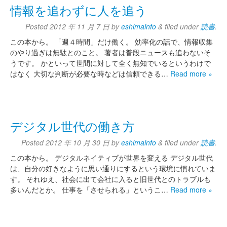
情報を追わずに人を追う
Posted
2012 年 11 月 7 日
by
eshimainfo
&
filed under
読書
.
この本から。 「週４時間」だけ働く。 効率化の話で、情報収集
のやり過ぎは無駄とのこと。 著者は普段ニュースも追わないそ
うです。 かといって世間に対して全く無知でいるというわけで
はなく 大切な判断が必要な時などは信頼できる…
Read more »
デジタル世代の働き方
Posted
2012 年 10 月 30 日
by
eshimainfo
&
filed under
読書
.
この本から。 デジタルネイティブが世界を変える デジタル世代
は、自分の好きなように思い通りにするという環境に慣れていま
す。 それゆえ、社会に出て会社に入ると旧世代とのトラブルも
多いんだとか。 仕事を「させられる」というこ…
Read more »