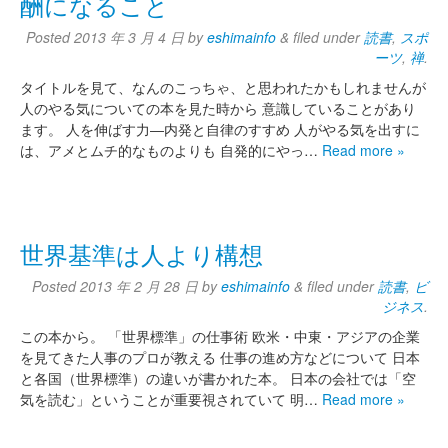
酬になること
Posted
2013 年 3 月 4 日
by
eshimainfo
&
filed under
読書
,
スポ
ーツ
,
禅
.
タイトルを見て、なんのこっちゃ、と思われたかもしれませんが
人のやる気についての本を見た時から 意識していることがあり
ます。 人を伸ばす力―内発と自律のすすめ 人がやる気を出すに
は、アメとムチ的なものよりも 自発的にやっ…
Read more »
世界基準は人より構想
Posted
2013 年 2 月 28 日
by
eshimainfo
&
filed under
読書
,
ビ
ジネス
.
この本から。 「世界標準」の仕事術 欧米・中東・アジアの企業
を見てきた人事のプロが教える 仕事の進め方などについて 日本
と各国（世界標準）の違いが書かれた本。 日本の会社では「空
気を読む」ということが重要視されていて 明…
Read more »