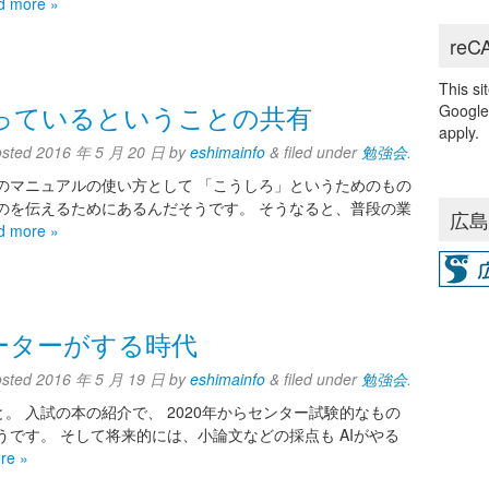
d more »
reC
This s
っているということの共有
Googl
apply.
osted
2016 年 5 月 20 日
by
eshimainfo
&
filed under
勉強会
.
のマニュアルの使い方として 「こうしろ」というためのもの
のを伝えるためにあるんだそうです。 そうなると、普段の業
広
d more »
ーターがする時代
osted
2016 年 5 月 19 日
by
eshimainfo
&
filed under
勉強会
.
。 入試の本の紹介で、 2020年からセンター試験的なもの
うです。 そして将来的には、小論文などの採点も AIがやる
re »