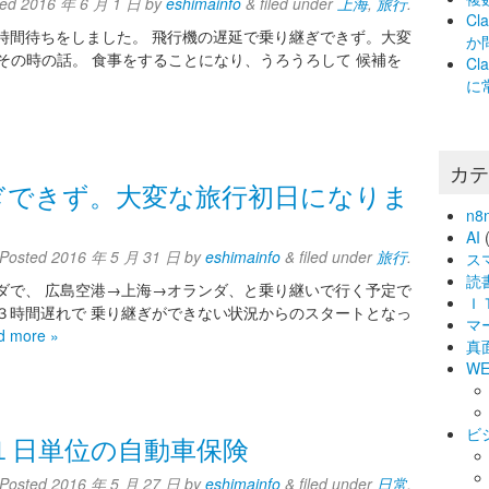
ted
2016 年 6 月 1 日
by
eshimainfo
&
filed under
上海
,
旅行
.
C
時間待ちをしました。 飛行機の遅延で乗り継ぎできず。大変
か
info その時の話。 食事をすることになり、うろうろして 候補を
C
に
カ
ぎできず。大変な旅行初日になりま
n8
AI
(
Posted
2016 年 5 月 31 日
by
eshimainfo
&
filed under
旅行
.
ス
読
ダで、 広島空港→上海→オランダ、と乗り継いで行く予定で
Ｉ
３時間遅れで 乗り継ぎができない状況からのスタートとなっ
マ
d more »
真
WE
ビ
１日単位の自動車保険
Posted
2016 年 5 月 27 日
by
eshimainfo
&
filed under
日常
.