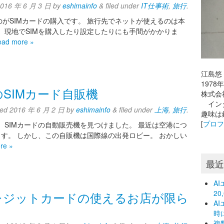
2016 年 6 月 3 日
by
eshimainfo
&
filed under
IT仕事術
,
旅行
.
がSIMカードの購入です。 旅行先でネットが使えるのは本
、現地でSIMを購入したり設定したりにも手間がかかりま
ead more »
江島悠
197
SIMカード自販機
株式会
インタ
ted
2016 年 6 月 2 日
by
eshimainfo
&
filed under
上海
,
旅行
.
趣味は
[
プロ
 SIMカードの自動販売機を見つけました。 最近は空港につ
ます。 しかし、この自販機は国際線の出発ロビー。 おかしい
re »
最
A
2
レジットカードの使えるお店が限ら
A
時
複