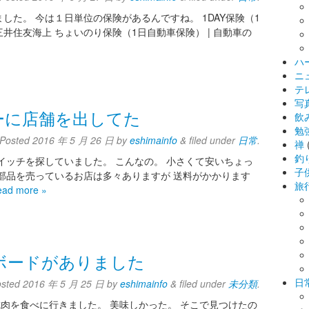
た。 今は１日単位の保険があるんですね。 1DAY保険（1
三井住友海上 ちょいのり保険（1日自動車保険） | 自動車の
ハ
ニ
テ
写
ーに店舗を出してた
飲
勉
Posted
2016 年 5 月 26 日
by
eshimainfo
&
filed under
日常
.
禅
釣
イッチを探していました。 こんなの。 小さくて安いちょっ
子
部品を売っているお店は多々ありますが 送料がかかります
旅
ead more »
ボードがありました
日
osted
2016 年 5 月 25 日
by
eshimainfo
&
filed under
未分類
.
成肉を食べに行きました。 美味しかった。 そこで見つけたの