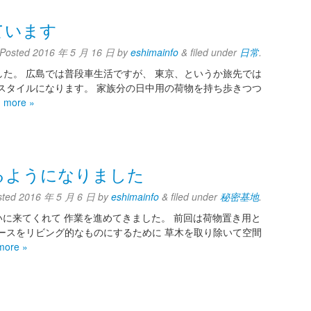
ています
Posted
2016 年 5 月 16 日
by
eshimainfo
&
filed under
日常
.
た。 広島では普段車生活ですが、 東京、というか旅先では
スタイルになります。 家族分の日中用の荷物を持ち歩きつつ
 more »
るようになりました
sted
2016 年 5 月 6 日
by
eshimainfo
&
filed under
秘密基地
.
いに来てくれて 作業を進めてきました。 前回は荷物置き用と
ースをリビング的なものにするために 草木を取り除いて空間
more »