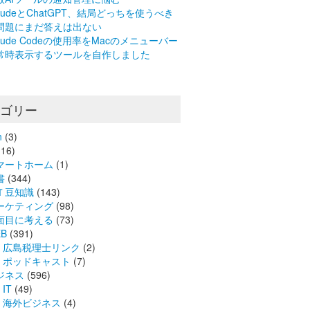
laudeとChatGPT、結局どっちを使うべき
問題にまだ答えは出ない
laude Codeの使用率をMacのメニューバー
常時表示するツールを自作しました
テゴリー
n
(3)
16)
マートホーム
(1)
書
(344)
Ｔ豆知識
(143)
ーケティング
(98)
面目に考える
(73)
B
(391)
広島税理士リンク
(2)
ポッドキャスト
(7)
ジネス
(596)
IT
(49)
海外ビジネス
(4)