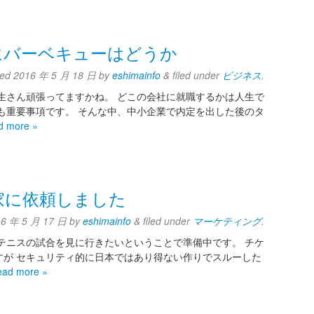
にバーベキューはどうか
ted
2016 年 5 月 18 日
by
eshimainfo
&
filed under
ビジネス
.
生さん頑張ってますかね。 どこの会社に就職するかは人生で
も重要事項です。 そんな中、中小企業で内定を出した後のタ
d more »
家に依頼しました
16 年 5 月 17 日
by
eshimainfo
&
filed under
マーケティング
.
テニスの試合を見に行きたいということで準備中です。 チケ
すが セキュリティ的に日本ではあり得ない作りでスルーした
ead more »