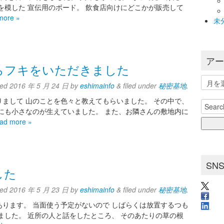
を模した 宣伝用のボード。 飲食店向けにどこかが販売して
more »
未
ア
らフキをいただきました
ア
ted
2016 年 5 月 24 日
by
eshimainfo
&
filed under
秘密基地
.
ー
カ
まして 山のことを色々と教えてもらいました。 その中で、
Search
イ
にも小さなのが生えていました。 また、お隣さんの敷地内に
for:
ブ
ad more »
SN
した
ted
2016 年 5 月 23 日
by
eshimainfo
&
filed under
秘密基地
.
ります。 当面使う予定がないので しばらくは放置するつも
ました。 近所の人と話をしたところ、 そのあたりの草の根