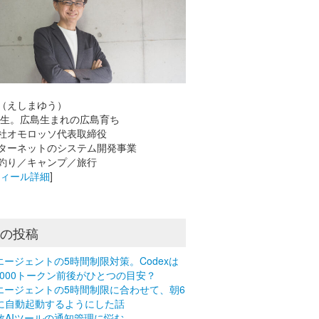
（えしまゆう）
8年生。広島生まれの広島育ち
社オモロッソ代表取締役
ーネットのシステム開発事業
釣り／キャンプ／旅行
フィール詳細
]
近の投稿
Iエージェントの5時間制限対策。Codexは
0,000トークン前後がひとつの目安？
Iエージェントの5時間制限に合わせて、朝6
に自動起動するようにした話
数AIツールの通知管理に悩む