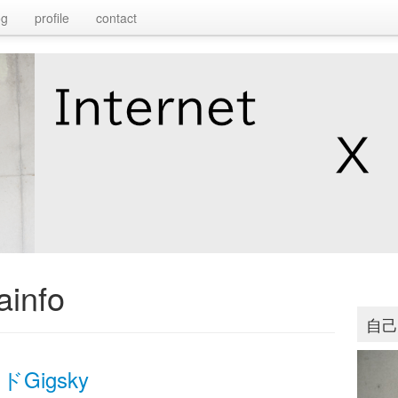
og
profile
contact
info
自
Gigsky