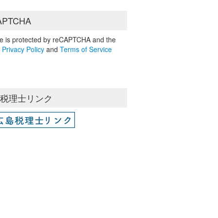
APTCHA
ite is protected by reCAPTCHA and the
e
Privacy Policy
and
Terms of Service
島税理士リンク