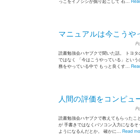
っこをイノシシが掘り起こして 石…
Rea
マニュアルは今こうや
P
読書勉強会ハヤブクで聞いた話。 トヨタ
ではなく 「今はこうやっている」という
務をやっている中で もっと良くす…
Rea
人間の評価をコンピュ
P
読書勉強会ハヤブクで教えてもらったこと
が 手書きではなくパソコン入力になるそ
ようになるんだとか。 確かに…
Read mo